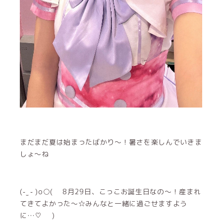
まだまだ夏は始まったばかり〜！暑さを楽しんでいきま
しょ〜ね
(֊ ̫ ֊ )o○( 8月29日、こっこお誕生日なの〜！産まれ
てきてよかった〜☆みんなと一緒に過ごせますよう
に…♡ )