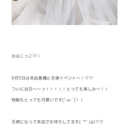
おはこっこ♡！
8月3日は本店悪魔と天使イベント〜！♡♡
ついに当日〜〜っ！！！！！とっても楽しみ〜！！
物販もとっても可愛いです(`･ω･´)！！
天使になって本店でお待ちしてます( ˙꒳​˙ )໒꒱♡♡