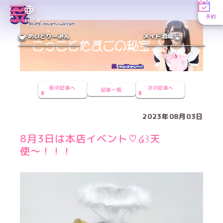
予約
MENU
EN／JP
めいどりーみん
メイド酒場
前の記事へ
次の記事へ
記事一覧
2023年08月03日
8月3日は本店イベント♡໒꒱天
使〜！！！