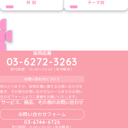
PREV
NEXT
月別
テーマ別
プロフィール
ブログ トップページへ
めいどりーみんTikTok公式アカウント
めいどりーみんX公式アカウント
めいどりーみんInstagram公式アカウント
めいどりーみんFacebook公式アカウン
めいどりーみんYouTube公式アカ
採用応募
03-6272-3263
受付時間：10:00～19:00（年中無休）
お問い合わせについて
恐れ入りますが、採用応募に関するお問い合わせを
除き、その他のお問い合わせはメールまたはお問い
合わせフォームよりご連絡をお願いいたします。
サービス、商品、その他のお問い合わせ
お問い合わせフォーム
03-6744-6726
受付時間：9:00～18:00（年中無休）