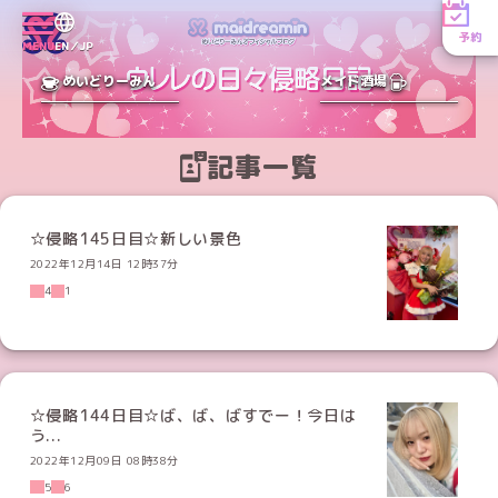
予約
MENU
EN／JP
めいどりーみん
メイド酒場
記事一覧
☆侵略145日目☆新しい景色
2022年12月14日 12時37分
4
1
☆侵略144日目☆ば、ば、ばすでー！今日は
う...
2022年12月09日 08時38分
5
6