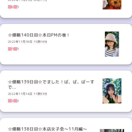
6
5
☆侵略140日目☆本日PMの巻！
2022年11月18日 15時18分
5
5
☆侵略139日目☆でました！ば、ば、ばーす
で...
2022年11月14日 11時33分
3
3
☆侵略138日目☆本店女子会〜11月編〜