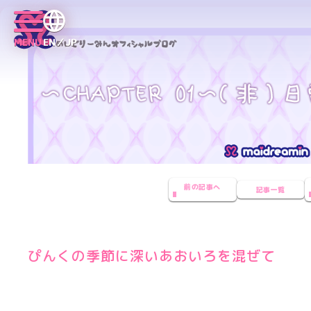
MENU
EN／JP
前の記事へ
記事一覧
ぴんくの季節に深いあおいろを混ぜて