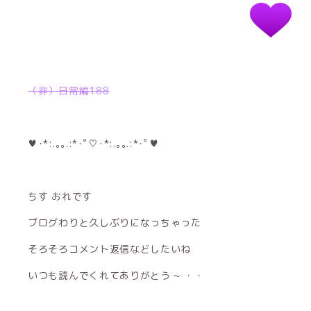
（非）日常編188
♥･*:.｡｡.:*･ﾟ♡･*:.｡｡.:*･ﾟ♥
ちす おれです
ブログわりと久しぶりになっちゃった
そろそろコメント返信などしたいね
いつも読んでくれてありがとう ~ ・・