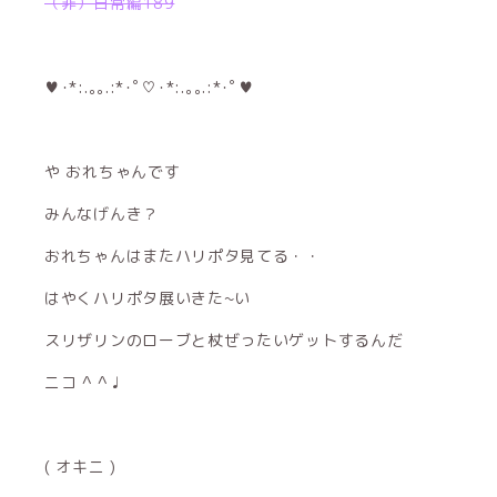
（非）日常編189
♥･*:.｡｡.:*･ﾟ♡･*:.｡｡.:*･ﾟ♥
や おれちゃんです
みんなげんき？
おれちゃんはまたハリポタ見てる・・
はやくハリポタ展いきた~い
スリザリンのローブと杖ぜったいゲットするんだ
ニコ ^ ^ ♩
( オキニ )