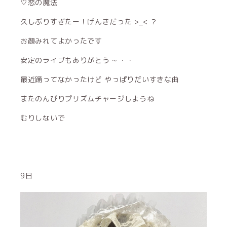
♡恋の魔法
久しぶりすぎたー！げんきだった >_< ？
お顔みれてよかったです
安定のライブもありがとう ~ ・・
最近踊ってなかったけど やっぱりだいすきな曲
またのんびりプリズムチャージしようね
むりしないで
9日