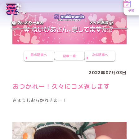
予約
MENU
EN／JP
めいどりーみん
メイド酒場
前の記事へ
次の記事へ
記事一覧
2022年07月03日
おつかれー！久々にコメ返します
きょうもおちかれさまー！