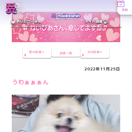
予約
MENU
EN／JP
めいどりーみん
メイド酒場
前の記事へ
次の記事へ
記事一覧
2022年11月25日
うわぁぁぁん