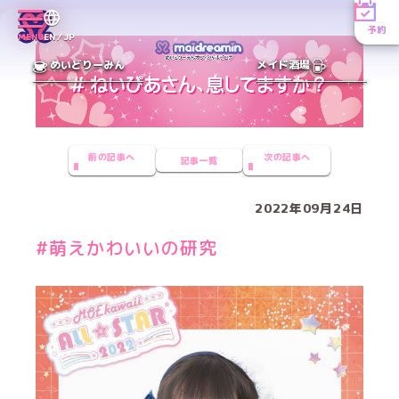
予約
MENU
EN／JP
めいどりーみん
メイド酒場
前の記事へ
次の記事へ
記事一覧
2022年09月24日
#萌えかわいいの研究