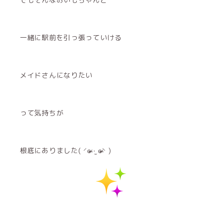
一緒に駅前を引っ張っていける
メイドさんになりたい
って気持ちが
根底にありました( ⸍ɞ̴̶̷ ·̫ ɞ̴̶̷⸌ )