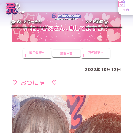
予約
MENU
EN／JP
めいどりーみん
メイド酒場
前の記事へ
次の記事へ
記事一覧
2022年10月12日
♡ おつにゃ ♡