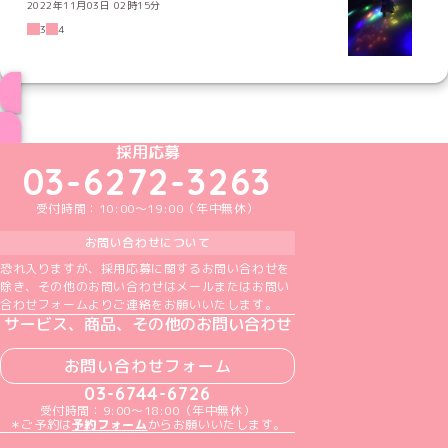
2022年11月03日 02時15分
3
4
ブログ トップページへ
めいどりーみんTikTok公式アカウント
めいどりーみんX公式アカウント
めいどりーみんInstagram公式アカウント
めいどりーみんFacebook公式アカウン
めいどりーみんYouTube公式アカ
採用応募
03-6272-3263
受付時間：10:00～19:00（年中無休）
お問い合わせについて
恐れ入りますが、採用応募に関するお問い合わせを
除き、その他のお問い合わせはメールまたはお問い
合わせフォームよりご連絡をお願いいたします。
サービス、商品、その他のお問い合わせ
お問い合わせフォーム
03-6744-6726
受付時間：9:00～18:00（年中無休）
＊ご予約は
予約フォーム
からお願いいたします。