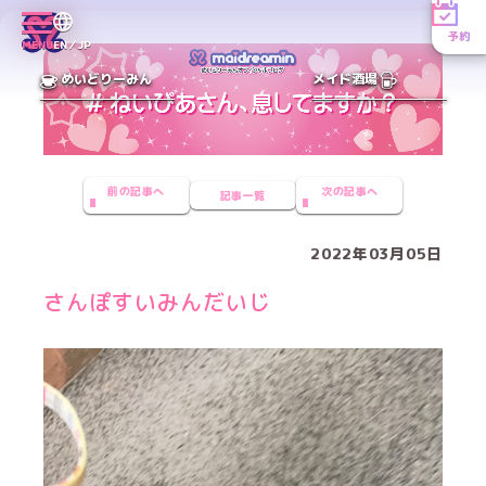
予約
MENU
EN／JP
めいどりーみん
メイド酒場
前の記事へ
次の記事へ
記事一覧
2022年03月05日
さんぽすいみんだいじ