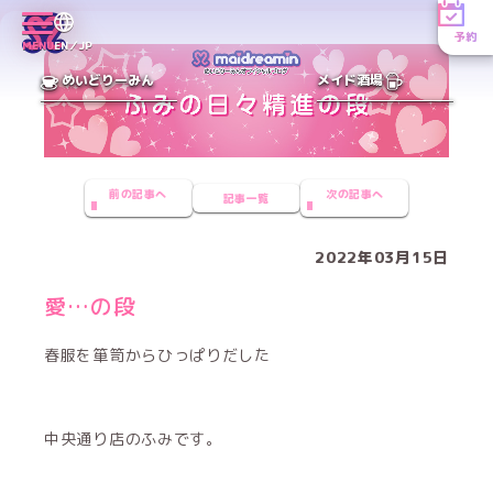
予約
MENU
EN／JP
めいどりーみん
メイド酒場
前の記事へ
次の記事へ
記事一覧
2022年03月15日
愛…の段
春服を箪笥からひっぱりだした
中央通り店のふみです。