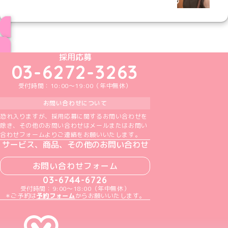
ブログ トップページへ
めいどりーみんTikTok公式アカウント
めいどりーみんX公式アカウント
めいどりーみんInstagram公式アカウント
めいどりーみんFacebook公式アカウン
めいどりーみんYouTube公式アカ
採用応募
03-6272-3263
受付時間：10:00～19:00（年中無休）
お問い合わせについて
恐れ入りますが、採用応募に関するお問い合わせを
除き、その他のお問い合わせはメールまたはお問い
合わせフォームよりご連絡をお願いいたします。
サービス、商品、その他のお問い合わせ
お問い合わせフォーム
03-6744-6726
受付時間：9:00～18:00（年中無休）
＊ご予約は
予約フォーム
からお願いいたします。