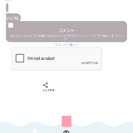
いいね
コメント
めいどりーみんアプリ会員になればコメントできます！メニュー「アプリ紹介」をクリッ
ク！
コメント数(1)
Xでシェアする
LINEでシェアする
Facebookでシェアする
シェアする
の