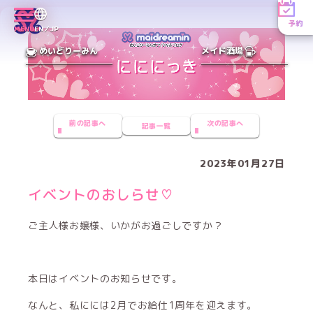
予約
MENU
EN／JP
めいどりーみん
メイド酒場
前の記事へ
次の記事へ
記事一覧
2023年01月27日
イベントのおしらせ♡
ご主人様お嬢様、いかがお過ごしですか？
本日はイベントのお知らせです。
なんと、私にには2月でお給仕1周年を迎えます。