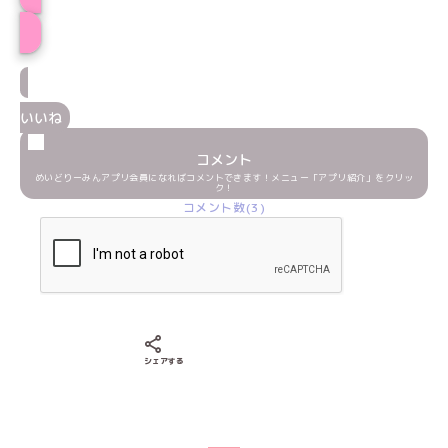
プロフィール
いいね
コメント
めいどりーみんアプリ会員になればコメントできます！メニュー「アプリ紹介」をクリッ
ク！
コメント数(3)
Xでシェアする
LINEでシェアする
Facebookでシェアする
シェアする