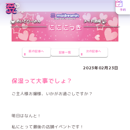
予約
MENU
EN／JP
めいどりーみん
メイド酒場
前の記事へ
次の記事へ
記事一覧
2023年02月23日
保湿って大事でしょ？
ご主人様お嬢様、いかがお過ごしですか？
明日はなんと！
私にとって最後の店舗イベントです！