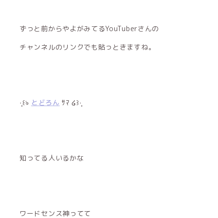
ずっと前からやよがみてるYouTuberさんの
チャンネルのリンクでも貼っときますね。
·̩͙꒰ঌ
とどろん
ｻﾏ ໒꒱·̩͙
知ってる人いるかな
ワードセンス神ってて