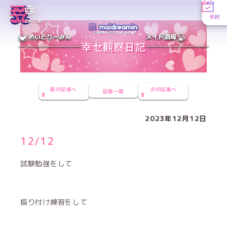
予約
MENU
EN／JP
めいどりーみん
メイド酒場
前の記事へ
次の記事へ
記事一覧
2023年12月12日
12/12
試験勉強をして
振り付け練習をして