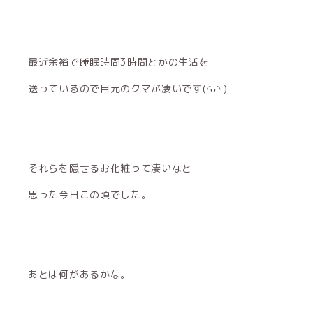
最近余裕で睡眠時間3時間とかの生活を
送っているので目元のクマが凄いです(◜ᴗ◝ )
それらを隠せるお化粧って凄いなと
思った今日この頃でした。
あとは何があるかな。