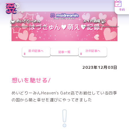
予約
MENU
EN／JP
めいどりーみん
メイド酒場
前の記事へ
次の記事へ
記事一覧
2023年12月03日
想いを馳せる/
めいどりーみんHeaven's Gate店でお給仕している四季
の国から萌と幸せを運びにやってきました