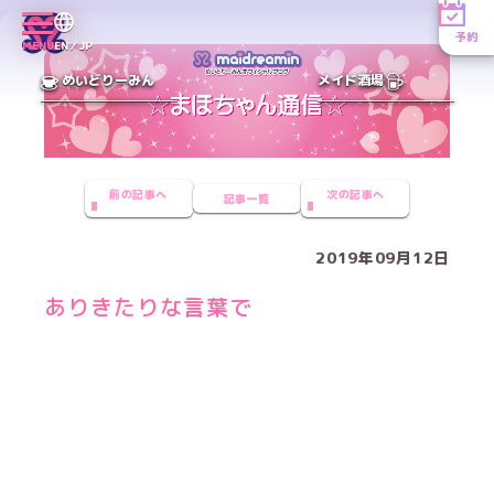
予約
MENU
EN／JP
めいどりーみん
メイド酒場
前の記事へ
次の記事へ
記事一覧
2019年09月12日
ありきたりな言葉で