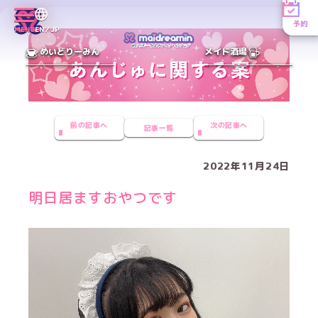
予約
MENU
EN／JP
めいどりーみん
メイド酒場
前の記事へ
次の記事へ
記事一覧
2022年11月24日
明日居ますおやつです