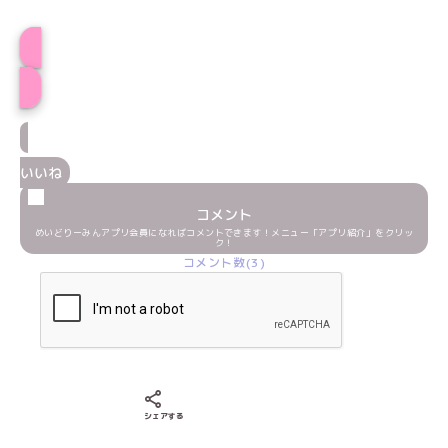
プロフィール
いいね
コメント
めいどりーみんアプリ会員になればコメントできます！メニュー「アプリ紹介」をクリッ
ク！
コメント数(3)
Xでシェアする
LINEでシェアする
Facebookでシェアする
シェアする