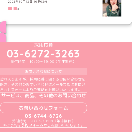
2023年10月12日 16時03分
1
4
ブログ トップページへ
めいどりーみんTikTok公式アカウント
めいどりーみんX公式アカウント
めいどりーみんInstagram公式アカウント
めいどりーみんFacebook公式アカウン
めいどりーみんYouTube公式アカ
採用応募
03-6272-3263
受付時間：10:00～19:00（年中無休）
お問い合わせについて
恐れ入りますが、採用応募に関するお問い合わせを
除き、その他のお問い合わせはメールまたはお問い
合わせフォームよりご連絡をお願いいたします。
サービス、商品、その他のお問い合わせ
お問い合わせフォーム
03-6744-6726
受付時間：9:00～18:00（年中無休）
＊ご予約は
予約フォーム
からお願いいたします。