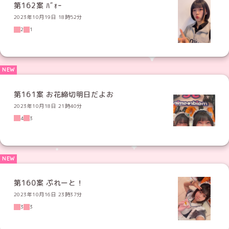
第162案 ﾊﾞｫｰ
2023年10月19日 18時52分
2
1
第161案 お花締切明日だよお
2023年10月18日 21時40分
4
3
第160案 ぷれーと！
2023年10月16日 23時37分
3
3