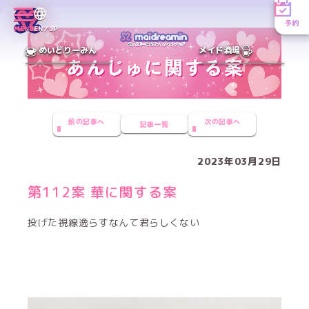
予約
MENU
EN／JP
めいどりーみん
メイド酒場
前の記事へ
次の記事へ
記事一覧
2023年03月29日
第112案 華に関する案
投げた視線逸らすなんて君らしくない