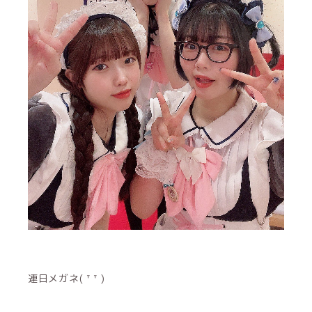
連日メガネ( ᐪ ᐪ )