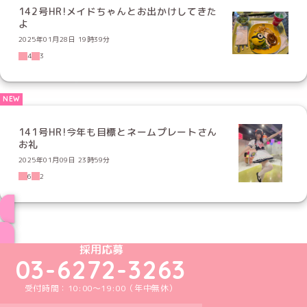
142号HR!メイドちゃんとお出かけしてきた
よ
2025年01月28日 19時39分
4
3
141号HR!今年も目標とネームプレートさん
お礼
2025年01月09日 23時59分
6
2
ブログ トップページへ
めいどりーみんTikTok公式アカウント
めいどりーみんX公式アカウント
めいどりーみんInstagram公式アカウント
めいどりーみんFacebook公式アカウン
めいどりーみんYouTube公式アカ
採用応募
03-6272-3263
受付時間：10:00～19:00（年中無休）