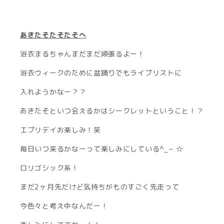
あきたそたそたそへ
浴衣まるちゃんまだまだ頑張るよー！
浴衣ウィークのために盆踊りでもライブリストに
入れようかなー？？
あきたそといつ会えるかはシークレットということ！？
エブリデイお楽しみ！笑
毎日いつ来るかなーって楽しみにしている^_− ☆
ロリゴシック系！
まだ2ヶ月先だけど気持ちがものすごく先走って
今色々と考え中なんだー！