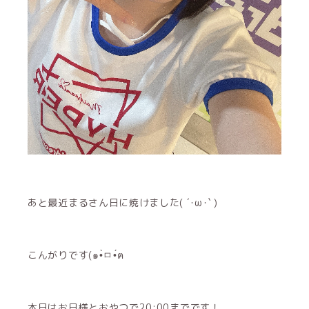
あと最近まるさん日に焼けました( ´･ω･` )
こんがりです(๑•̀ㅁ•́ฅ
本日はお日様とおやつで20:00までです！