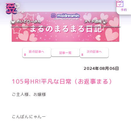
予約
MENU
EN／JP
めいどりーみん
メイド酒場
前の記事へ
次の記事へ
記事一覧
2024年08月06日
105号HR!平凡な日常（お返事まる）
ご主人様、お嬢様
こんばんにゃんー