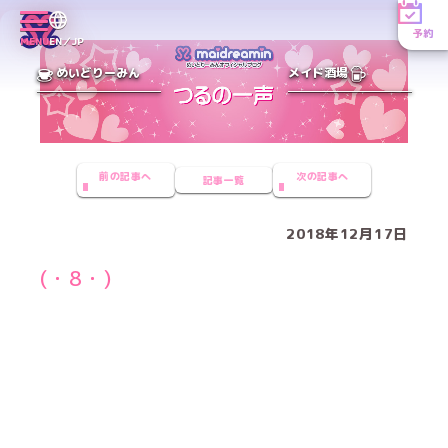
予約
MENU
EN／JP
めいどりーみん
メイド酒場
前の記事へ
次の記事へ
記事一覧
2018年12月17日
(・8・)