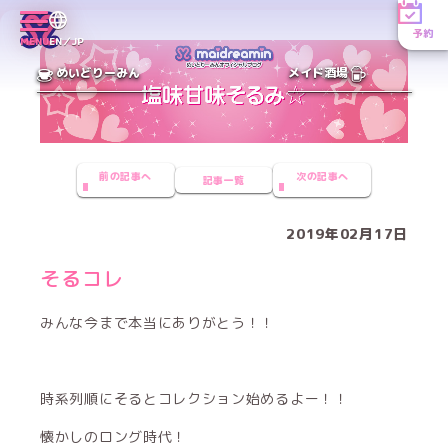
予約
MENU
EN／JP
めいどりーみん
メイド酒場
前の記事へ
次の記事へ
記事一覧
2019年02月17日
そるコレ
みんな今まで本当にありがとう！！
時系列順にそるとコレクション始めるよー！！
懐かしのロング時代！