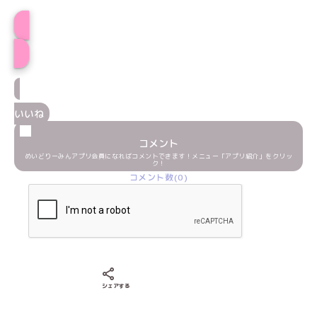
プロフィール
いいね
コメント
めいどりーみんアプリ会員になればコメントできます！メニュー「アプリ紹介」をクリッ
ク！
コメント数(0)
Xでシェアする
LINEでシェアする
Facebookでシェアする
シェアする