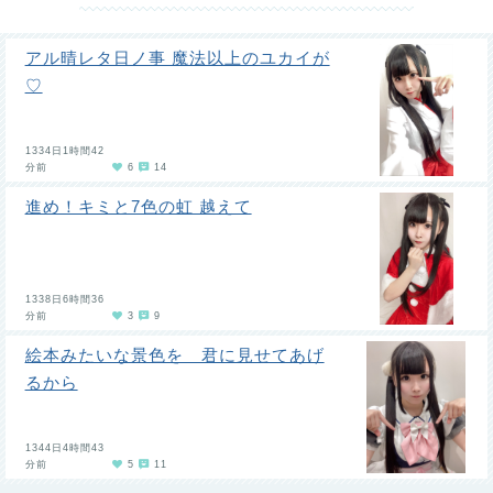
アル晴レタ日ノ事 魔法以上のユカイが
♡
1334日1時間42
分前
6
14
進め！キミと7色の虹 越えて
1338日6時間36
分前
3
9
絵本みたいな景色を 君に見せてあげ
るから
1344日4時間43
分前
5
11