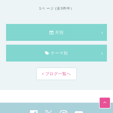
1ペ ージ (全3件中）
月別
テーマ別
ブログ一覧へ