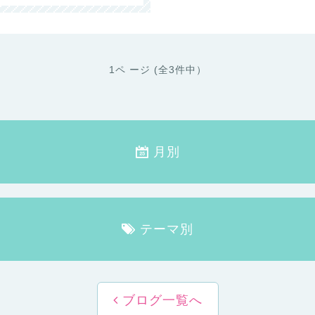
1ペ ージ (全3件中）
月別
テーマ別
ブログ一覧へ