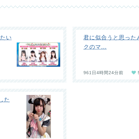
みたい
君に似合うと思った
クのマ...
961日4時間24分前
した