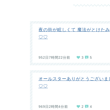
夜の街が眩しくて 魔法がとけた
♡♡
952日7時間22分前
3
5
オールスターありがとうございま
♡♡
969日2時間4分前
2
4