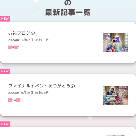
の
最新記事一覧
お礼ブログ໒꒱·̩͙
2024年11月02日 06時00分
9
3
ファイナルイベントありがとう໒꒱
2024年10月29日 16時05分
14
32