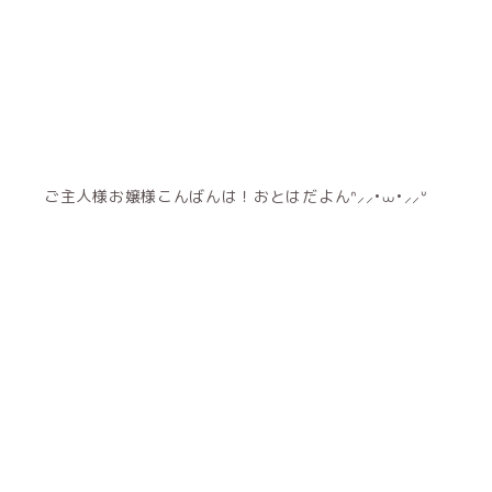
ご主人様お嬢様こんばんは！おとはだよんᐢ⸝⸝•⩊•‪⸝⸝‪ᐡ