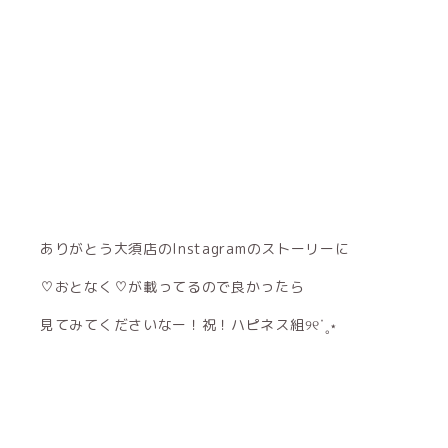
ありがとう大須店のInstagramのストーリーに
♡おとなく♡が載ってるので良かったら
見てみてくださいなー！祝！ハピネス組୨୧˙˳⋆