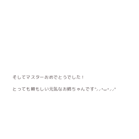
そしてマスターおめでとうでした！
とっても頼もしい元気なお姉ちゃんですᐢ⸝⸝•⩊•‪⸝⸝‪ᐡ