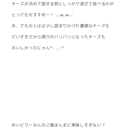
チーズが冷めて固まる前にしっかり混ぜて食べるのが
とってもおすすめー！ˊ⸝⸝o̴̶̷ ̫ o̴̶̷⸝⸝ˋ
あ、でもおとはは少し固まりかけた濃厚なチーズも
だいすきだから周りがパリパリになったチーズも
おいしかったにゃん^- ·̫ -^
めいどりーみんのご飯ほんまに美味しすぎない？