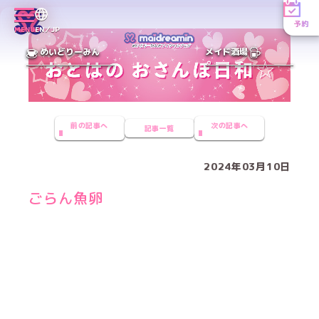
予約
MENU
EN／JP
めいどりーみん
メイド酒場
前の記事へ
次の記事へ
記事一覧
2024年03月10日
ごらん魚卵