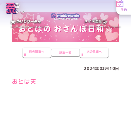
予約
MENU
EN／JP
めいどりーみん
メイド酒場
前の記事へ
次の記事へ
記事一覧
2024年03月10日
おとは天