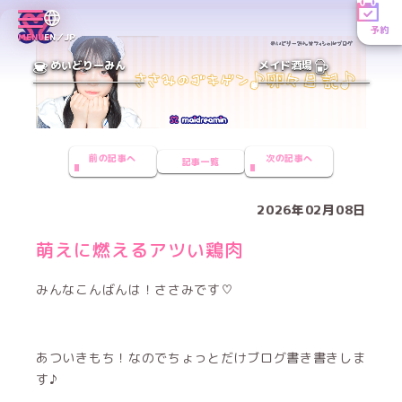
予約
MENU
EN／JP
めいどりーみん
メイド酒場
前の記事へ
次の記事へ
記事一覧
2026年02月08日
萌えに燃えるアツい鶏肉
みんなこんばんは！ささみです♡
あついきもち！なのでちょっとだけブログ書き書きしま
す♪