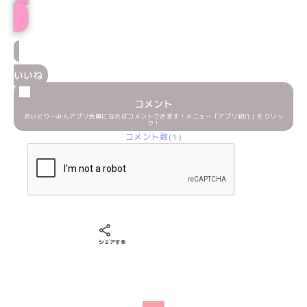
ささみ★プロフィール
いいね
コメント
めいどりーみんアプリ会員になればコメントできます！メニュー「アプリ紹介」をクリッ
ク！
コメント数(1)
Xでシェアする
LINEでシェアする
Facebookでシェアする
シェアする