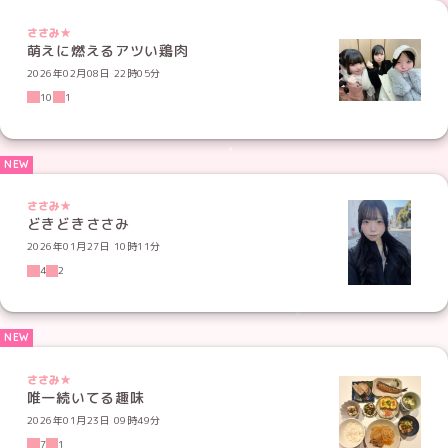
ささみ★
萌えに燃えるアツい鶏肉
2026年02月08日 22時05分
10
1
ささみ★
どきどきささみ
2026年01月27日 10時11分
4
2
ささみ★
唯一続いてる趣味
2026年01月23日 09時49分
7
1