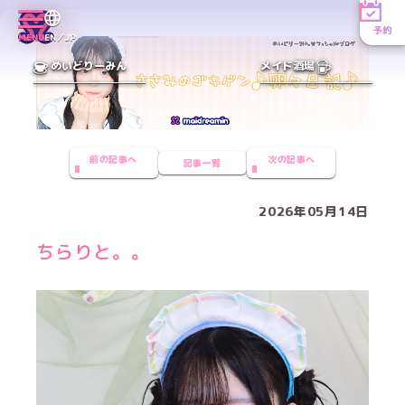
予約
MENU
EN／JP
めいどりーみん
メイド酒場
前の記事へ
次の記事へ
記事一覧
2026年05月14日
ちらりと。。