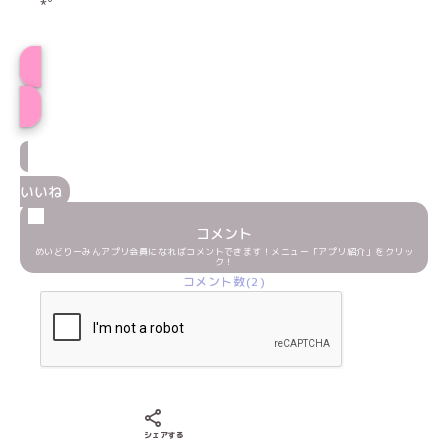
*゜
ささみ★プロフィール
いいね
コメント
めいどりーみんアプリ会員になればコメントできます！メニュー「アプリ紹介」をクリッ
ク！
コメント数(2)
Xでシェアする
LINEでシェアする
Facebookでシェアする
シェアする