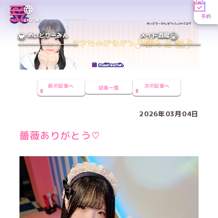
予約
MENU
EN／JP
めいどりーみん
メイド酒場
前の記事へ
次の記事へ
記事一覧
2026年03月04日
薔薇ありがとう♡