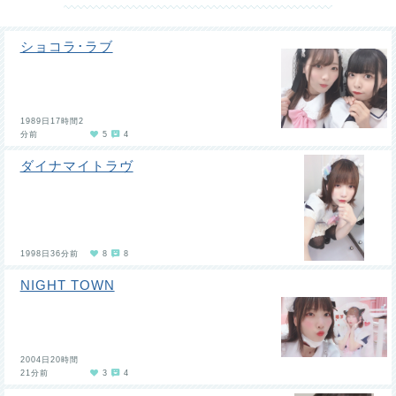
ショコラ･ラブ
1989日17時間2
分前
5
4
ダイナマイトラヴ
1998日36分前
8
8
NIGHT TOWN
2004日20時間
21分前
3
4