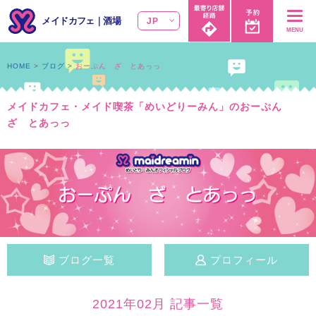
メイドカフェ
｜
酒場
JP
MENU
HOME
ブログ
おーぷん ざ とあっっ
メイドカフェ・メイド喫茶「めいどりーみん」のおーぷん
ざ とあっっ
ブログ一覧
プロフィール
2021年02月 記事一覧