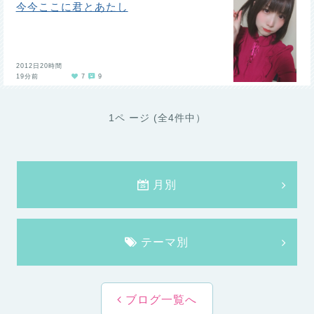
今今ここに君とあたし
2012日20時間
19分前
7
9
1ペ ージ (全4件中）
月別
テーマ別
ブログ一覧へ