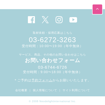
取材依頼・採用応募はこちら
03-6272-3263
受付時間：10:00〜19:00（年中無休）
サービス、商品、その他のお問い合わせはこちら
お問い合わせフォーム
03-6744-6726
受付時間：9:00〜18:00（年中無休）
＊ご予約は
予約フォーム
からお願いいたします。
会社概要
｜
個人情報について
｜
サイト利用について
© 2008 Neodelightinternational Inc.