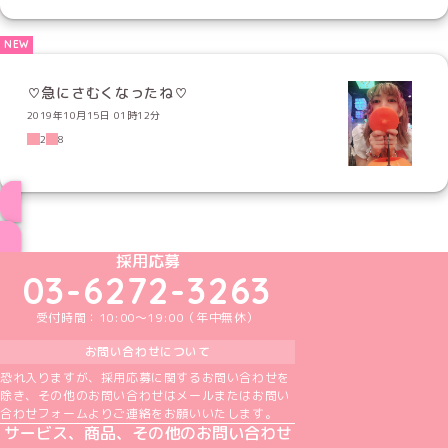
♡急にさむくなったね♡
2019年10月15日 01時12分
2
8
ブログ トップページへ
めいどりーみんTikTok公式アカウント
めいどりーみんX公式アカウント
めいどりーみんInstagram公式アカウント
めいどりーみんFacebook公式アカウン
めいどりーみんYouTube公式アカ
採用応募
03-6272-3263
受付時間：10:00～19:00（年中無休）
お問い合わせについて
恐れ入りますが、採用応募に関するお問い合わせを
除き、その他のお問い合わせはメールまたはお問い
合わせフォームよりご連絡をお願いいたします。
サービス、商品、その他のお問い合わせ