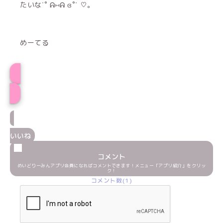
たいな˙˚ ᕱ⑅ᕱ ɞ˚˙ ♡。
めーてる
プロフィール
いいね
コメント
めいどりーみんアプリ会員になればコメントできます！メニュー「アプリ紹介」をクリッ
ク！
コメント数(1)