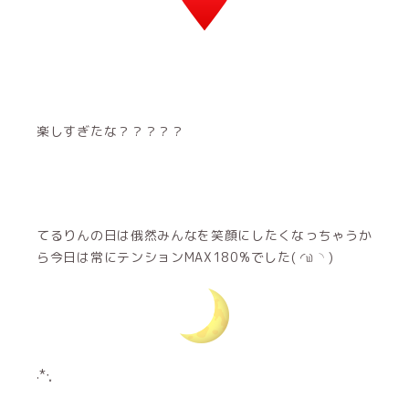
楽しすぎたな？？？？？
てるりんの日は俄然みんなを笑顔にしたくなっちゃうか
ら今日は常にテンションMAX180%でした( ◜௰◝ )
.*·̩͙