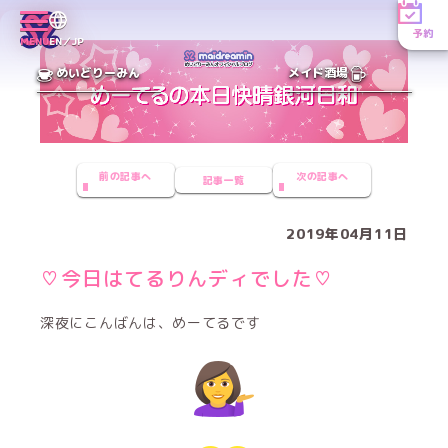
予約
MENU
EN／JP
めいどりーみん
メイド酒場
前の記事へ
次の記事へ
記事一覧
2019年04月11日
♡今日はてるりんディでした♡
深夜にこんばんは、めーてるです