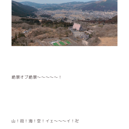
絶景オブ絶景〜〜〜〜〜！
山！街！海！空！イェ〜〜〜イ！卍