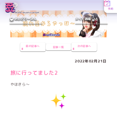
予約
MENU
EN／JP
めいどりーみん
メイド酒場
前の記事へ
次の記事へ
記事一覧
2022年02月21日
旅に行ってました2
やほきら〜