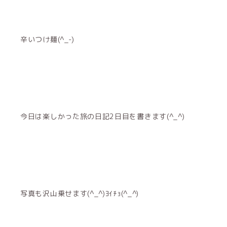
辛いつけ麺(^_-)
今日は楽しかった旅の日記2日目を書きます(^_^)
写真も沢山乗せます(^_^)ﾖｲﾁｮ(^_^)