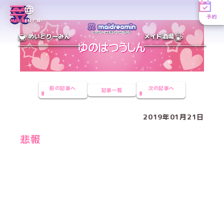
予約
MENU
EN／JP
めいどりーみん
メイド酒場
前の記事へ
次の記事へ
記事一覧
2019年01月21日
悲報