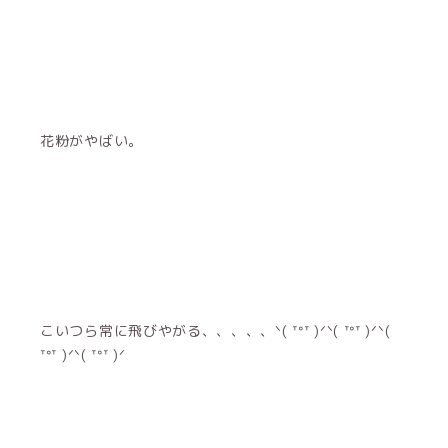
花粉がやばい。
こいつら常に飛びやがる、、、、、ᐠ( ᐪᐤᐪ )ᐟᐠ( ᐪᐤᐪ )ᐟᐠ(
ᐪᐤᐪ )ᐟᐠ( ᐪᐤᐪ )ᐟ