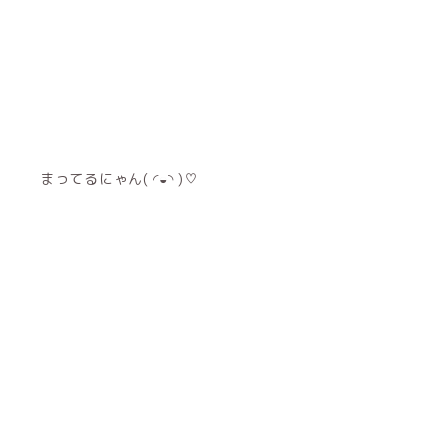
まってるにゃん( ◜◒◝ )♡