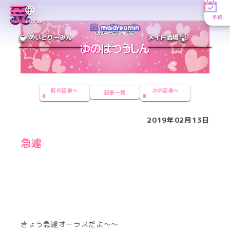
予約
MENU
EN／JP
めいどりーみん
メイド酒場
前の記事へ
次の記事へ
記事一覧
2019年02月13日
急遽
きょう急遽オーラスだよ〜〜