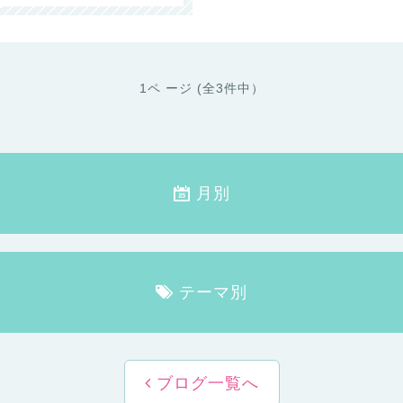
1ペ ージ (全3件中）
月別
テーマ別
ブログ一覧へ