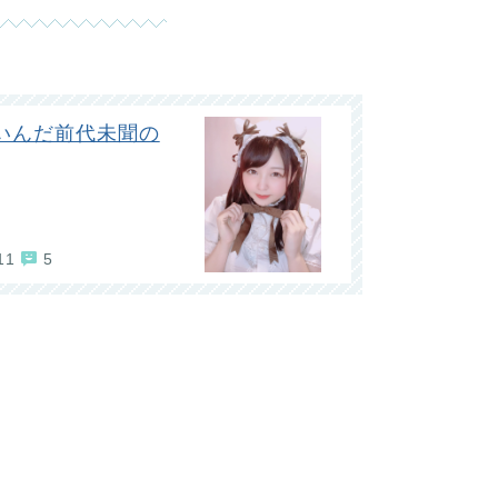
いんだ前代未聞の
11
5