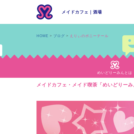
メイドカフェ
｜
酒場
HOME
ブログ
えりぃのポニーテール
めいどりーみんとは
メイドカフェ・メイド喫茶「めいどりーみ