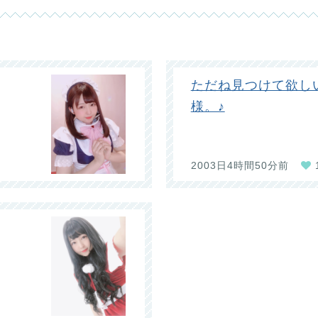
ただね見つけて欲し
様。♪
2003日4時間50分前