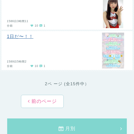
1586日3時間11
分前
10
1
1日だ〜！！
1589日5時間2
分前
10
1
2ペ ージ (全15件中）
前のページ
月別