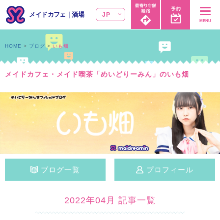
メイドカフェ
｜
酒場
JP
MENU
HOME
ブログ
いも畑
メイドカフェ・メイド喫茶「めいどりーみん」のいも畑
ブログ一覧
プロフィール
2022年04月 記事一覧