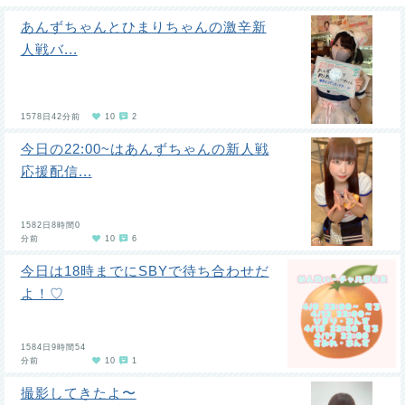
あんずちゃんとひまりちゃんの激辛新
人戦バ...
1578日42分前
10
2
今日の22:00~はあんずちゃんの新人戦
応援配信...
1582日8時間0
分前
10
6
今日は18時までにSBYで待ち合わせだ
よ！♡
1584日9時間54
分前
10
1
撮影してきたよ〜