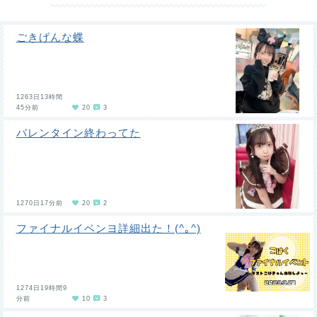
ごきげんな蝶
1263日13時間
45分前
20
3
バレンタイン終わってた
1270日17分前
20
2
ファイナルイベンヨ詳細出た！(^｡^)
1274日19時間9
分前
10
3