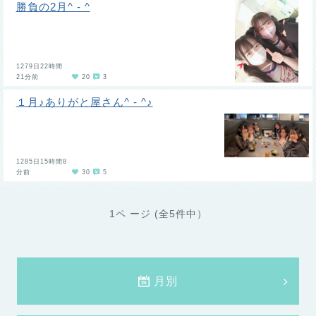
勝負の2月^ - ^
1279日22時間
21分前
20
3
１月♪ありがと屋さん^ - ^♪
1285日15時間8
分前
30
5
1ペ ージ (全5件中）
月別