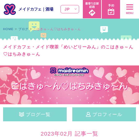
メイドカフェ
｜
酒場
JP
MENU
HOME
ブログ
こはきゅ～ん♡はちみきゅ～ん
メイドカフェ・メイド喫茶「めいどりーみん」のこはきゅ～ん
♡はちみきゅ～ん
ブログ一覧
プロフィール
2023年02月 記事一覧