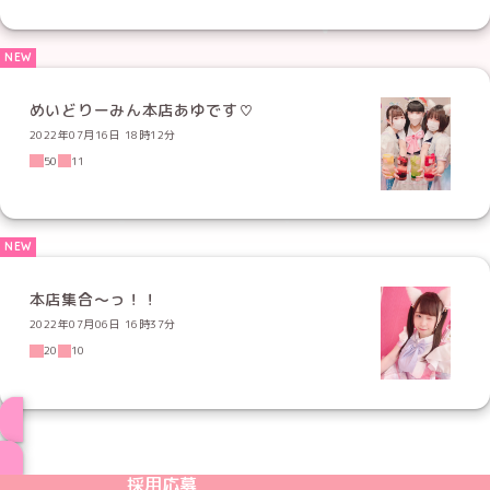
めいどりーみん本店あゆです♡
2022年07月16日 18時12分
50
11
本店集合〜っ！！
2022年07月06日 16時37分
20
10
ブログ トップページへ
めいどりーみんTikTok公式アカウント
めいどりーみんX公式アカウント
めいどりーみんInstagram公式アカウント
めいどりーみんFacebook公式アカウン
めいどりーみんYouTube公式アカ
採用応募