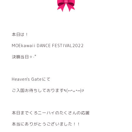
本日は！
MOEkawaii DANCE FESTIVAL2022
決勝当日✧‧˚
Heaven's Gateにて
ご入国お待ちしております٩(⑅•ᴗ•⑅)۶
本日までくろニーハイのたくさんの応援
本当にありがとうございました！！