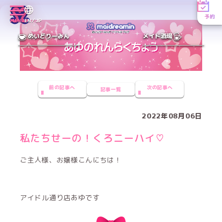
予約
MENU
EN／JP
めいどりーみん
メイド酒場
前の記事へ
次の記事へ
記事一覧
2022年08月06日
私たちせーの！くろニーハイ♡
ご主人様、お嬢様こんにちは！
アイドル通り店あゆです