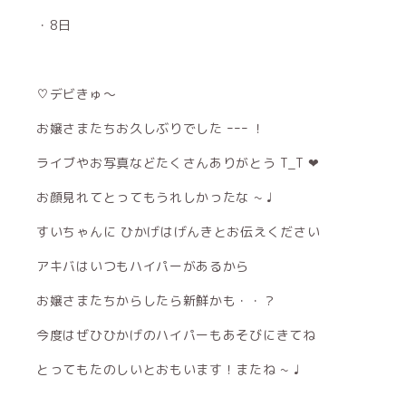
・8日
♡デビきゅ〜
お嬢さまたちお久しぶりでした ｰｰｰ ！
ライブやお写真などたくさんありがとう T_T ❤︎
お顔見れてとってもうれしかったな ~ ♩
すいちゃんに ひかげはげんきとお伝えください
アキバはいつもハイパーがあるから
お嬢さまたちからしたら新鮮かも・・？
今度はぜひひかげのハイパーもあそびにきてね
とってもたのしいとおもいます！またね ~ ♩