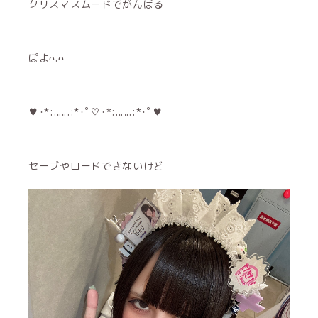
クリスマスムードでがんばる
ぽよᴖ.ᴖ
♥･*:.｡｡.:*･ﾟ♡･*:.｡｡.:*･ﾟ♥
セーブやロードできないけど