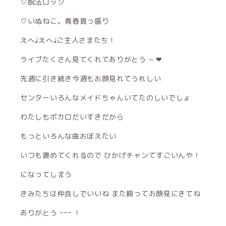
♡脱法ロック
♡いぬねこ。青春真っ盛り
えへ♩えへ♩ご主人さまたち！
ライブたくさん見てくれてありがとう ~ ❤︎
先週に引き続き今週もお顔見れてうれしい
センターいろんなメイドちゃんいてたのしいでしょ
わたしもボカロだいすきだから
もっといろんな曲おぼえたい
いつも褒めてくれるので ひかげチャンてすごいんや！
になってしまう
きみたちは仲良しでいいね また揃ってお顔見にきてね
ありがとう ｰｰｰ ！