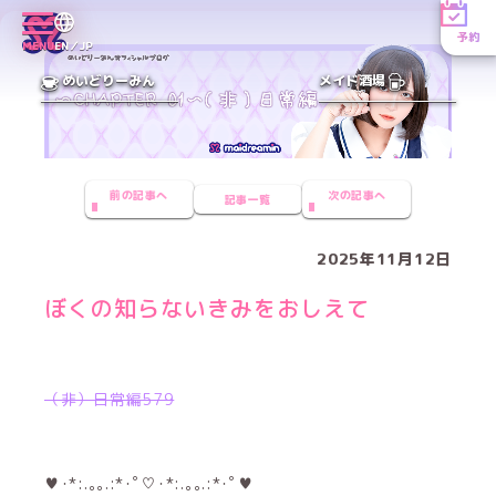
予約
MENU
EN／JP
めいどりーみん
メイド酒場
前の記事へ
次の記事へ
記事一覧
2025年11月12日
ぼくの知らないきみをおしえて
（非）日常編579
♥･*:.｡｡.:*･ﾟ♡･*:.｡｡.:*･ﾟ♥