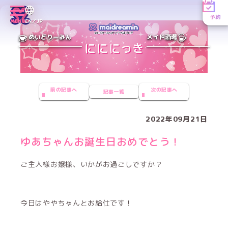
予約
MENU
EN／JP
めいどりーみん
メイド酒場
前の記事へ
次の記事へ
記事一覧
2022年09月21日
ゆあちゃんお誕生日おめでとう！
ご主人様お嬢様、いかがお過ごしですか？
今日はややちゃんとお給仕です！