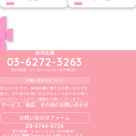
プロフィール
ブログ トップページへ
めいどりーみんTikTok公式アカウント
めいどりーみんX公式アカウント
めいどりーみんInstagram公式アカウント
めいどりーみんFacebook公式アカウン
めいどりーみんYouTube公式アカ
採用応募
03-6272-3263
受付時間：10:00～19:00（年中無休）
お問い合わせについて
恐れ入りますが、採用応募に関するお問い合わせを
除き、その他のお問い合わせはメールまたはお問い
合わせフォームよりご連絡をお願いいたします。
サービス、商品、その他のお問い合わせ
お問い合わせフォーム
03-6744-6726
受付時間：9:00～18:00（年中無休）
＊ご予約は
予約フォーム
からお願いいたします。