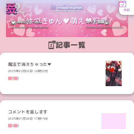
予約
MENU
EN／JP
めいどりーみん
メイド酒場
記事一覧
魔法で消えちゃった❤︎
2025年02月02日 14時52分
3
2
コメントを返します
2025年01月26日 17時15分
2
2