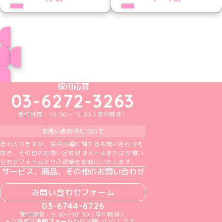
プロフィール
ブログ トップページへ
めいどりーみんTikTok公式アカウント
めいどりーみんX公式アカウント
めいどりーみんInstagram公式アカウント
めいどりーみんFacebook公式アカウン
めいどりーみんYouTube公式アカ
採用応募
03-6272-3263
受付時間：10:00～19:00（年中無休）
お問い合わせについて
恐れ入りますが、採用応募に関するお問い合わせを
除き、その他のお問い合わせはメールまたはお問い
合わせフォームよりご連絡をお願いいたします。
サービス、商品、その他のお問い合わせ
お問い合わせフォーム
03-6744-6726
受付時間：9:00～18:00（年中無休）
＊ご予約は
予約フォーム
からお願いいたします。