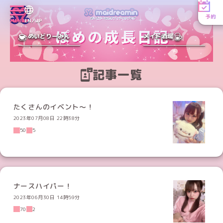
予約
MENU
EN／JP
めいどりーみん
メイド酒場
記事一覧
たくさんのイベント〜！
2023年07月08日 22時38分
50
5
ナースハイパー！
2023年06月30日 14時59分
70
2