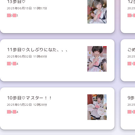
13歩目♡
12
2023年06月13日 11時37分
202
0
3
0
11歩目♡久しぶりになた、、、
ご
2023年06月02日 11時49分
202
1
4
1
10歩目♡マスター！！
9
2023年05月22日 12時28分
202
6
4
3