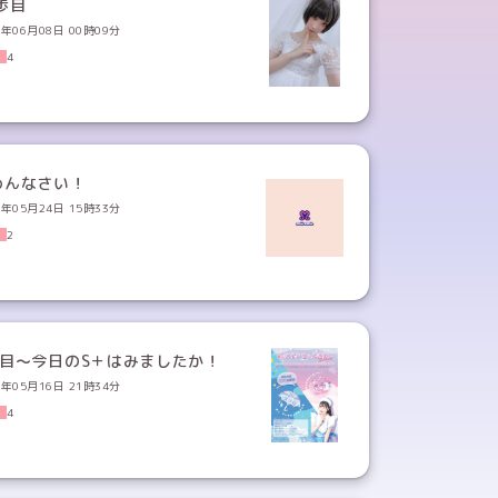
歩目
3年06月08日 00時09分
4
めんなさい！
3年05月24日 15時33分
2
歩目～今日のS＋はみましたか！
3年05月16日 21時34分
4