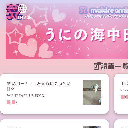
MENU
EN／JP
記事一
15歩目ー！！！みんなに会いたい
14
日々
202
2023年07月03日 21時53分
1
1
2