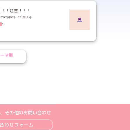
日！！注意！！！
3年05月07日 21時42分
3
テーマ別
ジへ
ト
m公式アカウント
book公式アカウント
ouTube公式アカウント
、その他のお問い合わせ
合わせフォーム