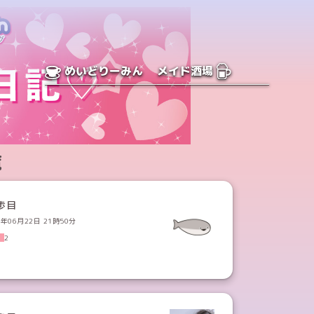
めいどりーみん
メイド酒場
覧
歩目
3年06月22日 21時50分
2