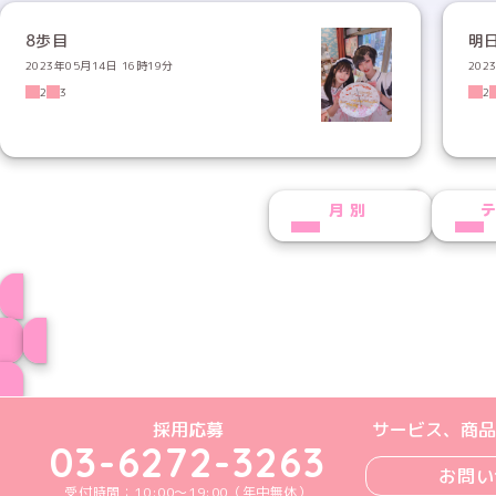
8歩目
明
2023年05月14日 16時19分
202
2
3
2
NEXT
月別
プロフィール
ブログ トップペー
めいどりーみんTikTok公式アカウン
めいどりーみんX公式アカウント
めいどりーみんInstagra
めいどりーみんFace
めいどりーみんY
採用応募
サービス、商品
03-6272-3263
お問い
受付時間：10:00～19:00（年中無休）