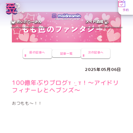
予約
MENU
EN／JP
めいどりーみん
メイド酒場
前の記事へ
次の記事へ
記事一覧
2025年05月06日
100億年ぶりブログт ·̫ т！〜アイドリ
フィナーレとヘブンズ〜
おつもも〜！！