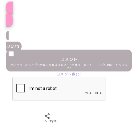
ももプロフィール
いいね
コメント
めいどりーみんアプリ会員になればコメントできます！メニュー「アプリ紹介」をクリッ
ク！
コメント数(3)
Xでシェアする
LINEでシェアする
Facebookでシェアする
シェアする