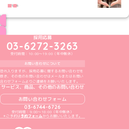
5
6
ブログ トップページへ
めいどりーみんTikTok公式アカウント
めいどりーみんX公式アカウント
めいどりーみんInstagram公式アカウント
めいどりーみんFacebook公式アカウン
めいどりーみんYouTube公式アカ
採用応募
03-6272-3263
受付時間：10:00～19:00（年中無休）
お問い合わせについて
恐れ入りますが、採用応募に関するお問い合わせを
除き、その他のお問い合わせはメールまたはお問い
合わせフォームよりご連絡をお願いいたします。
サービス、商品、その他のお問い合わせ
お問い合わせフォーム
03-6744-6726
受付時間：9:00～18:00（年中無休）
＊ご予約は
予約フォーム
からお願いいたします。