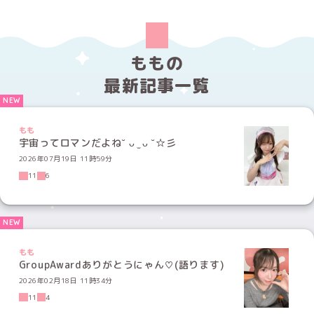
ももの
最新記事一覧
もも
宇宙ってロマンだよね˘ ᴗ ̫ ᴗ ˘☆彡
2026年07月19日 11時59分
11
6
もも
GroupAwardありがとうにゃん♡(語ります)
2026年02月18日 11時34分
11
4