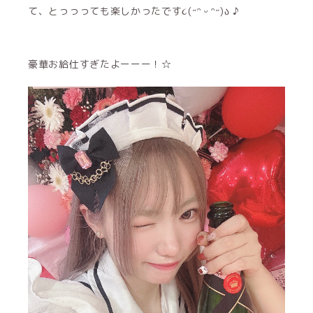
て、とっっっても楽しかったです૮(˶ᵔ ᵕ ᵔ˶)ა ♪
豪華お給仕すぎたよーーー！☆