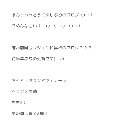
ほんっっっとうに久しぶりのブログ（т-т）
ごめんなさい（т-т）（т-т）（т-т）
確か前回はレジェンド昇格のブログ？？？
約半年ぶりの更新です( ◜ᴗ◝)
アイドリグランドフィナーレ
ヘブンズ異動
ももBD
夢の国に来て2周年