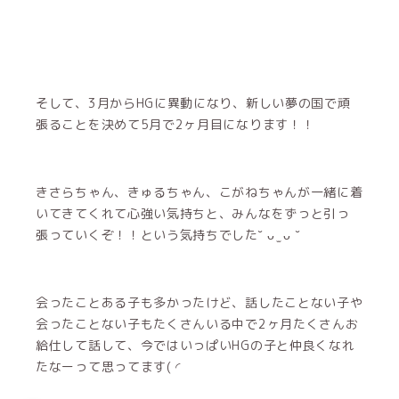
そして、3月からHGに異動になり、新しい夢の国で頑
張ることを決めて5月で2ヶ月目になります！！
きさらちゃん、きゅるちゃん、こがねちゃんが一緒に着
いてきてくれて心強い気持ちと、みんなをずっと引っ
張っていくぞ！！という気持ちでした˘ ᴗ ̫ ᴗ ˘
会ったことある子も多かったけど、話したことない子や
会ったことない子もたくさんいる中で2ヶ月たくさんお
給仕して話して、今ではいっぱいHGの子と仲良くなれ
たなーって思ってます( ◜