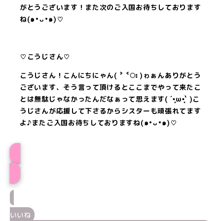
がとうございます！また次のご入国お待ちしております
ね(๑•ᴗ•๑)♡
♡こうじさん♡
こうじさん！こんにちにゃん( ˃ ˂ഃ )ゎぁんありがとう
ございます、そう言って頂けるとここまでやって来たこ
とは無駄じゃなかったんだなぁって思えます( ´•̥̥ω•̥̥` )こ
うじさんが応援して下さるからシスターも頑張れてます
よ♪またご入国お待ちしておりますね(๑•ᴗ•๑)♡
プロフィール
いいね