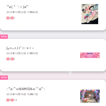
˙˚ʚ( ˃ ˂ഃ )ɞ˚˙
2023年10月22日 13時46分
4
1
(⑉>ᴗ<ﾉﾉﾞ✩:+✧︎⋆
2023年10月22日 01時53分
2
2
:˙˚ʚ⌒∞NAMIDA∞⌒ɞ˚˙:
2023年10月19日 16時07分
5
14