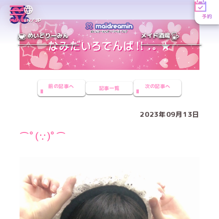
予約
MENU
EN／JP
めいどりーみん
メイド酒場
前の記事へ
次の記事へ
記事一覧
2023年09月13日
⌒ﾟ(∵)ﾟ⌒