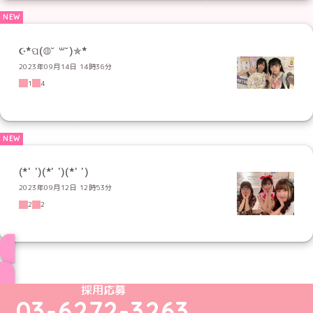
☪︎*ପ(◍˘ ꒳˘)✯*
2023年09月14日 14時36分
1
4
(*' ')(*' ')(*' ')
2023年09月12日 12時53分
2
2
ブログ トップページへ
めいどりーみんTikTok公式アカウント
めいどりーみんX公式アカウント
めいどりーみんInstagram公式アカウント
めいどりーみんFacebook公式アカウン
めいどりーみんYouTube公式アカ
採用応募
03-6272-3263