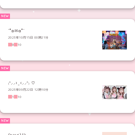
˙˚ʚ✉ɞ˚˙
2023年10月15日 00時21分
9
10
₍ᐢ⸝⸝› ̫ ‹⸝⸝ᐢ₎ ♡
2023年09月22日 12時10分
1
10
(>ω<)ﾉｼ