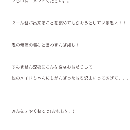
えらいねコメントください。。
えーん皆が出来ることを褒めてもらおうとしている愚人！！
愚の骨頂の極みと言わずんば如し！
すみません深夜にこんな変なおねだりして
他のメイドちゃんにもがんばったねを沢山いってあげて。。
みんなはやくねろっ(おれもな。)