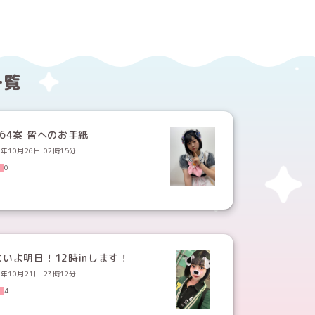
一覧
第164案 皆へのお手紙
3年10月26日 02時15分
0
よいよ明日！12時inします！
3年10月21日 23時12分
4