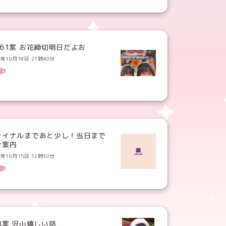
161案 お花締切明日だよお
3年10月18日 21時40分
3
ァイナルまであと少し！当日まで
ご案内
3年10月15日 12時30分
0
158案 沢山嬉しい話