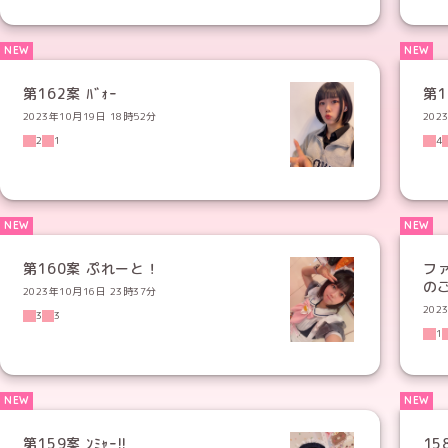
第162案 ﾊﾞｫｰ
第
2023年10月19日 18時52分
202
2
1
4
第160案 ぷれーと！
フ
の
2023年10月16日 23時37分
202
3
3
1
第159案 ﾝﾐｬｰ!!