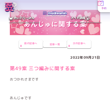
予約
MENU
EN／JP
めいどりーみん
メイド酒場
前の記事へ
次の記事へ
記事一覧
2022年09月21日
第49案 三つ編みに関する案
おつかれさまです
あんじゅです