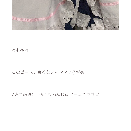
あれあれ
このピース、良くない…？？？(*^^)v
2人であみ出した" りらんじゅピース " です♡