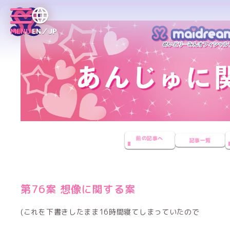
MENU
EN／JP
前の記事へ
記事一覧
第76案 想像に関する案
(これを下書きしたまま16時間寝てしまっていたので