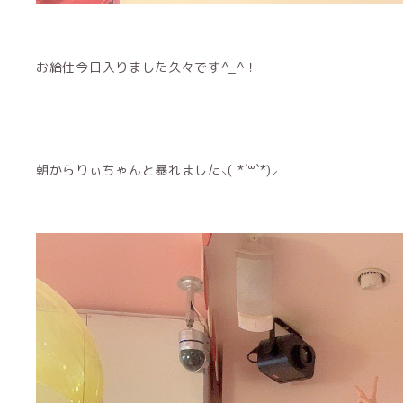
お給仕今日入りました久々です‎^_^！
朝からりぃちゃんと暴れました⸜( *´꒳`*)⸝